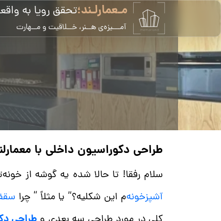
مـعمارلـند؛
تحقق رویا به واقع
​آمـــیزه‌ی هــنر، خــلاقیت و مــهارت
​طراحی دکوراسیون داخلی با معمارلن
​سلام رفقا! تا حالا شده یه گوشه از خونه‌
آشپزخونه‌
م این شکلیه؟”
یا مثلاً “ چرا
سقف
طراحی دک
کلی در مورد طراحی سه بعدی و