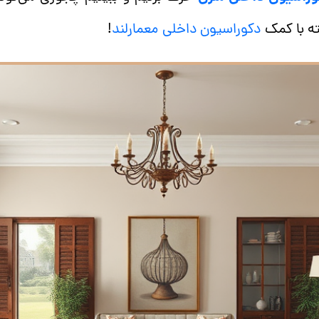
بته با کمک
دکوراسیون داخلی معمارلند
!