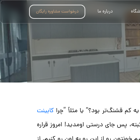
شگاه
درباره ما
درخواست مشاوره رایگان
ه کم قشنگ‌تر بود؟” یا مثلاً “چرا
کابینت
ته، پس جای درستی اومدید! امروز قراره
 خونتون رو از این رو به اون رو کنیم. از