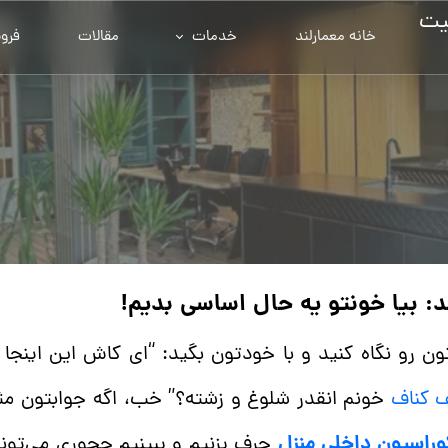
یت
خانه معمارلند
خدمات
مقالات
فرو
د: بیا خونتو یه حال اساسی بدیم!
تون رو نگاه کنید و با خودتون بگید: “ای کاش این اینجا ی
 کناف
خونم انقدر شلوغ و زشته؟”
خب، اگه جوابتون مثب
وراسیون داخلی منزل
حرف بزنیم و ببینیم چجوری می‌تونیم