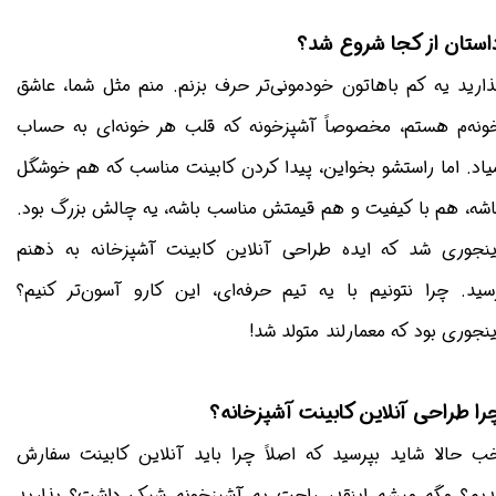
استان از کجا شروع شد؟
ذارید یه کم باهاتون خودمونی‌تر حرف بزنم. منم مثل شما، عاشق
ونه‌م هستم، مخصوصاً آشپزخونه که قلب هر خونه‌ای به حساب
یاد. اما راستشو بخواین، پیدا کردن کابینت مناسب که هم خوشگل
اشه، هم با کیفیت و هم قیمتش مناسب باشه، یه چالش بزرگ بود.
ینجوری شد که ایده طراحی آنلاین کابینت آشپزخانه به ذهنم
سید. چرا نتونیم با یه تیم حرفه‌ای، این کارو آسون‌تر کنیم؟
ینجوری بود که معمارلند متولد شد!
را طراحی آنلاین کابینت آشپزخانه؟
ب حالا شاید بپرسید که اصلاً چرا باید آنلاین کابینت سفارش
دیم؟ مگه میشه اینقدر راحت یه آشپزخونه شیک داشت؟ بذارید