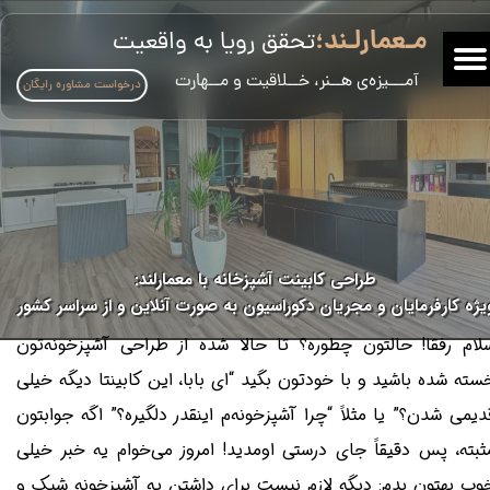
مـعمارلـند؛
تحقق رویا به واقعیت
​آمـــیزه‌ی هــنر، خــلاقیت و مــهارت
درخواست مشاوره رایگان
طراحی کابینت آشپزخانه با معمارلند:
یژه کارفرمایان و مجریان دکوراسیون به صورت آنلاین و از سراسر کشور
لام رفقا! حالتون چطوره؟ تا حالا شده از طراحی آشپزخونه‌تون
سته شده باشید و با خودتون بگید “ای بابا، این کابینتا دیگه خیلی
دیمی شدن؟” یا مثلاً “چرا آشپزخونه‌م اینقدر دلگیره؟” اگه جوابتون
ثبته، پس دقیقاً جای درستی اومدید! امروز می‌خوام یه خبر خیلی
وب بهتون بدم: دیگه لازم نیست برای داشتن یه آشپزخونه شیک و