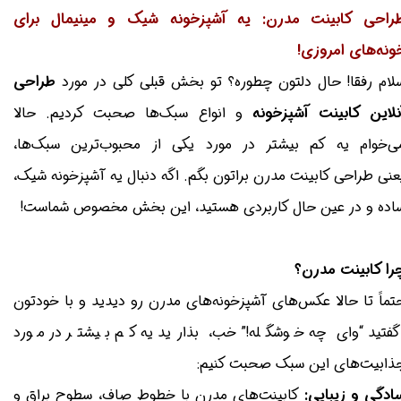
راحی کابینت مدرن: یه آشپزخونه شیک و مینیمال برای
ونه‌های امروزی!
لام رفقا! حال دلتون چطوره؟ تو بخش قبلی کلی در مورد
طراحی
نلاین کابینت آشپزخونه
و انواع سبک‌ها صحبت کردیم. حالا
ی‌خوام یه کم بیشتر در مورد یکی از محبوب‌ترین سبک‌ها،
عنی طراحی کابینت مدرن براتون بگم. اگه دنبال یه آشپزخونه شیک،
اده و در عین حال کاربردی هستید، این بخش مخصوص شماست!
را کابینت مدرن؟
تماً تا حالا عکس‌های آشپزخونه‌های مدرن رو دیدید و با خودتون
فتید “وای چه خوشگله!” خب، بذارید یه کم بیشتر در مورد
ذابیت‌های این سبک صحبت کنیم:
ادگی و زیبایی:
کابینت‌های مدرن با خطوط صاف، سطوح براق و