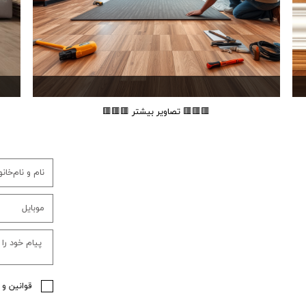
خرید کفپوش در کرج
🟥🟥🟥 تصاویر بیشتر 🟥🟥🟥
قوانین و 