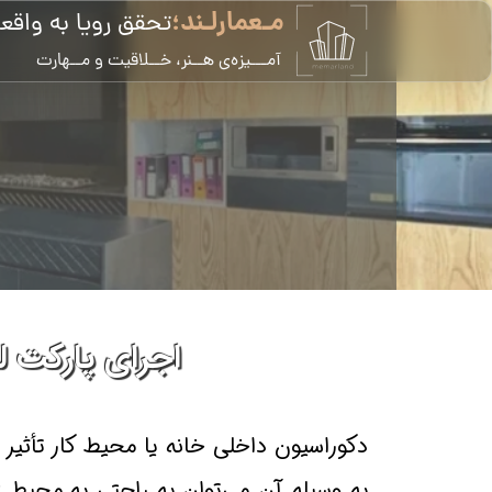
مـعمارلـند؛
تحقق رویا به واقع
​آمـــیزه‌ی هــنر، خــلاقیت و مــهارت
اجرای پارکت ل
دکوراسیون داخلی خانه یا محیط کار تأثیر 
به وسیله آن می‌توان به راحتی به محیط 