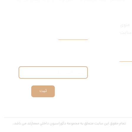
منوی
​خبرنامه
سایت
با عضویت تو خبرنامه ما، از آخرین اخبار
و پیشنهادات ما با خبر می‌شی.
ثبت
.تمام حقوق این سایت متعلق به مجموعه دکوراسیون داخلی معمارلند می باشد