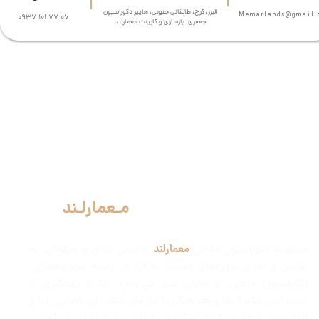
البرز، کرج، طالقانی جنوبی، هایپر دکوراسیون
Memarlands@gmail.com​​​
0937 101 77 07
جعفری، بازسازی و کابینت معمارلند
مـعمارلـند
مجموعه دکوراسیون داخلی
معمارلند
مجموعه دکوراسیون داخلی
با تیمی خلاق و حرفه‌ای، به
طراحی و اجرای پروژه‌های منحصر به فرد در زمینه محوطه‌سازی،
دکوراسیون داخلی، و فضای سبز می‌پردازد. ما با بهره‌گیری از
جدیدترین تکنیک‌ها و هماهنگی با نیازهای مشتریان، فضایی زیبا و
الهام‌بخش ایجاد می‌کنیم که آرامش و کارایی را به ارمغان می‌آورد.