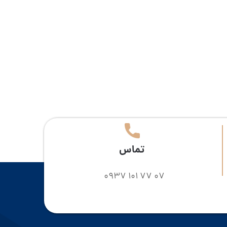
تماس
0937 101 77 07