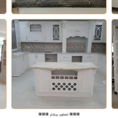
کابینت ممبران در کرج 05
کابینت ممبران در کرج 02
🟥🟥🟥 تصاویر بیشتر 🟥🟥🟥