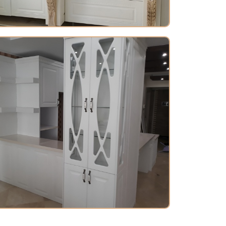
کابینت ممبران در کرج 06
کابینت کلاسیک در کرج 01