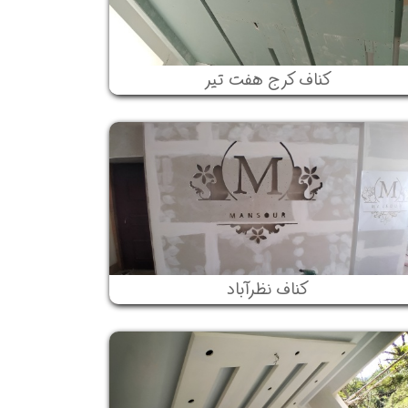
کناف کرج هفت تیر
کناف نظرآباد