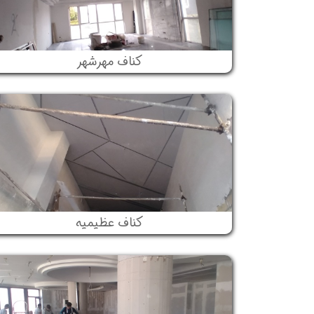
کناف مهرشهر
کناف عظیمیه