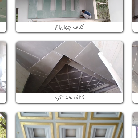
کناف چهارباغ
کناف هشتگرد