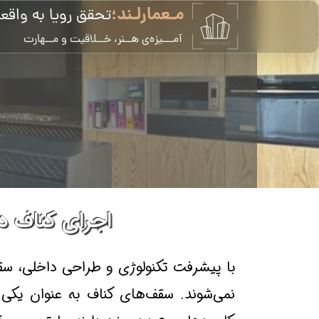
مـعمارلـند؛
تحقق رویا به واقع
​آمـــیزه‌ی هــنر، خــلاقیت و مــهارت
اجرای کناف د
با پیشرفت تکنولوژی و طراحی داخلی، سقف
نمی‌شوند. سقف‌های کناف به عنوان یکی ا