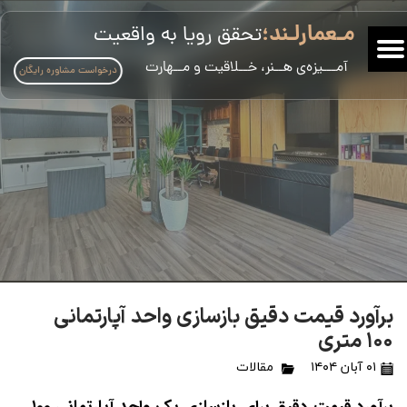
مـعمارلـند؛
تحقق رویا به واقعیت
​آمـــیزه‌ی هــنر، خــلاقیت و مــهارت
درخواست مشاوره رایگان
برآورد قیمت دقیق بازسازی واحد آپارتمانی
۱۰۰ متری
۰۱ آبان ۱۴۰۴
مقالات