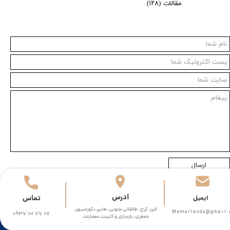
مقالات
(۱۲۸)
ارسال
​آدرس
تماس
​​ایمیل
البرز، کرج، طالقانی جنوبی، هایپر دکوراسیون
Memarlands@gmail.com​​​
0937 101 77 07
جعفری، بازسازی و کابینت معمارلند