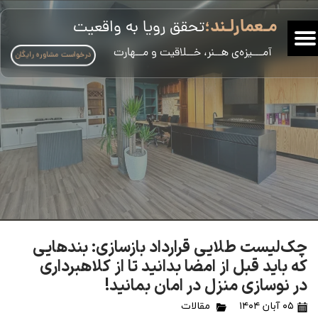
مـعمارلـند؛
تحقق رویا به واقعیت
​آمـــیزه‌ی هــنر، خــلاقیت و مــهارت
درخواست مشاوره رایگان
چک‌لیست طلایی قرارداد بازسازی: بندهایی
که باید قبل از امضا بدانید تا از کلاهبرداری
در نوسازی منزل در امان بمانید!
۰۵ آبان ۱۴۰۴
مقالات