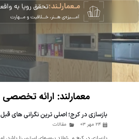
مـعمارلـند؛
تحقق رویا به واقع
​آمـــیزه‌ی هــنر، خــلاقیت و مــهارت
معمارلند: ارائه تخصصی ت
بازسازی در کرج؛ اصلی ترین نگرانی های قبل 
۲۴ مهر ۰۳
مقالات
بازسازی در کرج می‌تواند پروسه‌ای استرس‌زا باشد، 