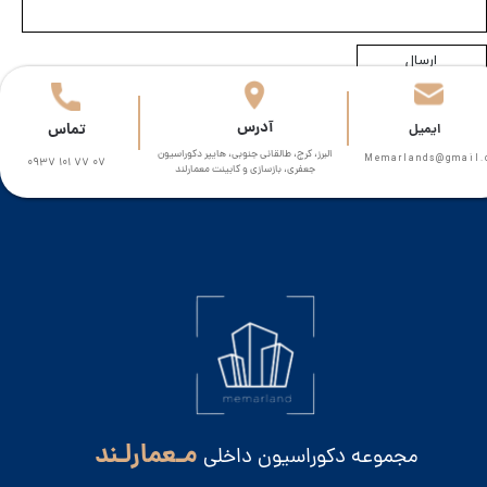
ارسال
​آدرس
تماس
​​ایمیل
البرز، کرج، طالقانی جنوبی، هایپر دکوراسیون
Memarlands@gmail.com​​​
0937 101 77 07
جعفری، بازسازی و کابینت معمارلند
مـعمارلـند
مجموعه دکوراسیون داخلی