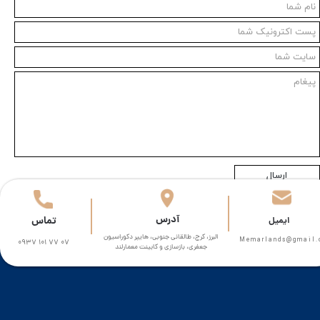
ارسال
​آدرس
تماس
​​ایمیل
البرز، کرج، طالقانی جنوبی، هایپر دکوراسیون
Memarlands@gmail.com​​​
0937 101 77 07
جعفری، بازسازی و کابینت معمارلند