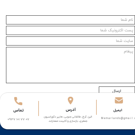
ارسال
​آدرس
تماس
​​ایمیل
البرز، کرج، طالقانی جنوبی، هایپر دکوراسیون
Memarlands@gmail.com​​​
0937 101 77 07
جعفری، بازسازی و کابینت معمارلند