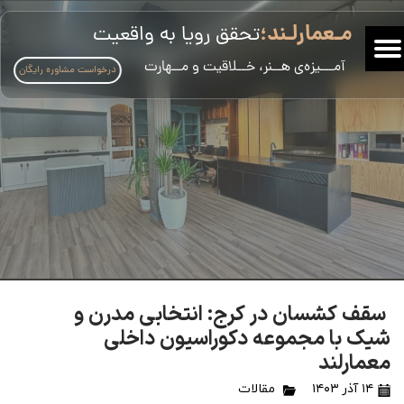
مـعمارلـند؛
تحقق رویا به واقعیت
​آمـــیزه‌ی هــنر، خــلاقیت و مــهارت
درخواست مشاوره رایگان
سقف کشسان در کرج: انتخابی مدرن و
شیک با مجموعه دکوراسیون داخلی
معمارلند
۱۴ آذر ۱۴۰۳
مقالات