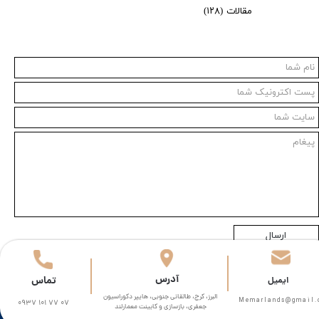
مقالات
(۱۲۸)
ارسال
​آدرس
تماس
​​ایمیل
البرز، کرج، طالقانی جنوبی، هایپر دکوراسیون
Memarlands@gmail.com​​​
0937 101 77 07
جعفری، بازسازی و کابینت معمارلند