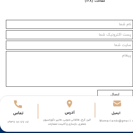
مقالات
(۱۲۸)
ارسال
​آدرس
تماس
​​ایمیل
البرز، کرج، طالقانی جنوبی، هایپر دکوراسیون
Memarlands@gmail.com​​​
0937 101 77 07
جعفری، بازسازی و کابینت معمارلند