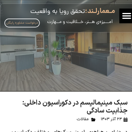
مـعمارلـند؛
تحقق رویا به واقعیت
​آمـــیزه‌ی هــنر، خــلاقیت و مــهارت
درخواست مشاوره رایگان
سبک مینیمالیسم در دکوراسیون داخلی:
جذابیت سادگی
۲۴ آذر ۱۴۰۳
مقالات