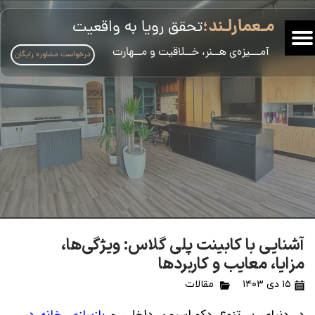
مـعمارلـند؛
تحقق رویا به واقعیت
​آمـــیزه‌ی هــنر، خــلاقیت و مــهارت
درخواست مشاوره رایگان
آشنایی با کابینت پلی گلاس: ویژگی‌ها،
مزایا، معایب و کاربردها
۱۵ دی ۱۴۰۳
مقالات