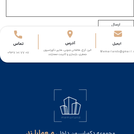
ارسال
​آدرس
تماس
​​ایمیل
البرز، کرج، طالقانی جنوبی، هایپر دکوراسیون
Memarlands@gmail.com​​​
0937 101 77 07
جعفری، بازسازی و کابینت معمارلند
مـعمارلـند
مجموعه دکوراسیون داخلی