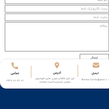
ارسال
​آدرس
تماس
​​ایمیل
البرز، کرج، طالقانی جنوبی، هایپر دکوراسیون
Memarlands@gmail.com​​​
0937 101 77 07
جعفری، بازسازی و کابینت معمارلند