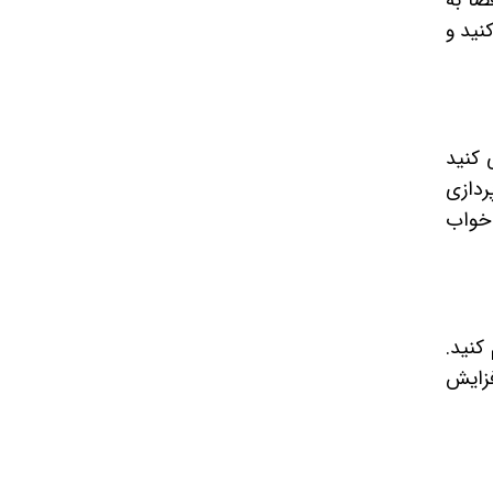
ضا به
نید و
 کنید
. علاوه بر این، استفاده از چراغ‌های LEDs و نور پردازی
 خواب
کنید.
فزایش