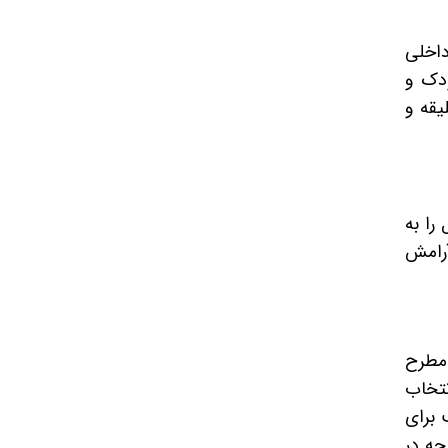
داخلی
ودک و
یقه و
را به
آرامش
 مطرح
نتخاب
 برای
جه در