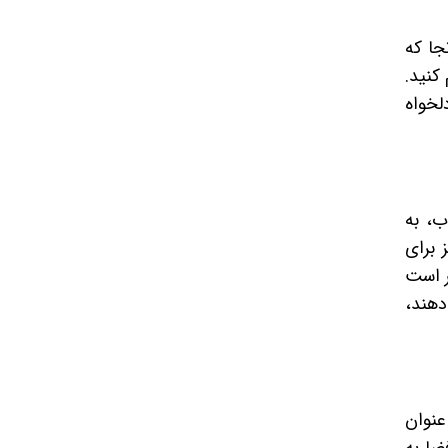
جا که
کنید.
لخواه
ب، به
 برای
ر است
دهند،
عنوان