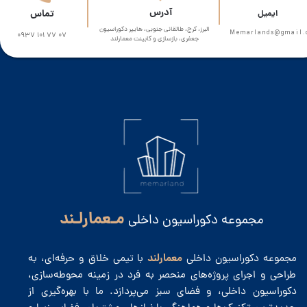
​آدرس
تماس
​​ایمیل
البرز، کرج، طالقانی جنوبی، هایپر دکوراسیون
Memarlands@gmail.com​​​
0937 101 77 07
جعفری، بازسازی و کابینت معمارلند
مـعمارلـند
مجموعه دکوراسیون داخلی
معمارلند
مجموعه دکوراسیون داخلی
با تیمی خلاق و حرفه‌ای، به
طراحی و اجرای پروژه‌های منحصر به فرد در زمینه محوطه‌سازی،
دکوراسیون داخلی، و فضای سبز می‌پردازد. ما با بهره‌گیری از