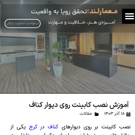
مـعمارلـند؛
تحقق رویا به واقعیت
​آمـــیزه‌ی هــنر، خــلاقیت و مــهارت
درخواست مشاوره رایگان
آموزش نصب کابینت روی دیوار کناف
۱۸ آذر ۱۴۰۳
مقالات
نصب کابینت بر روی دیوارهای
کناف در کرج
یکی از