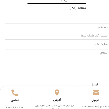
مقالات
(۱۲۸)
ارسال
​آدرس
تماس
​​ایمیل
البرز، کرج، طالقانی جنوبی، هایپر دکوراسیون
Memarlands@gmail.com​​​
0937 101 77 07