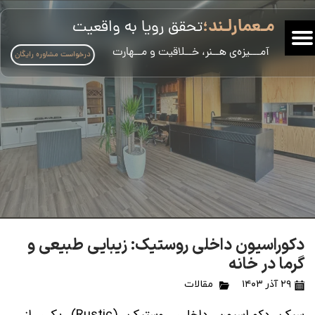
مـعمارلـند؛
تحقق رویا به واقعیت
​آمـــیزه‌ی هــنر، خــلاقیت و مــهارت
درخواست مشاوره رایگان
دکوراسیون داخلی روستیک: زیبایی طبیعی و
گرما در خانه
۲۹ آذر ۱۴۰۳
مقالات