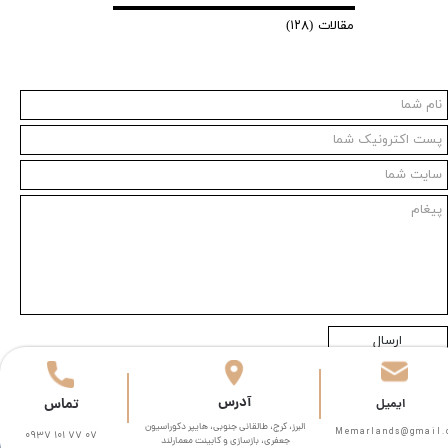
مقالات
(۱۲۸)
ارسال
​آدرس
تماس
​​ایمیل
البرز، کرج، طالقانی جنوبی، هایپر دکوراسیون
Memarlands@gmail.com​​​
0937 101 77 07
جعفری، بازسازی و کابینت معمارلند