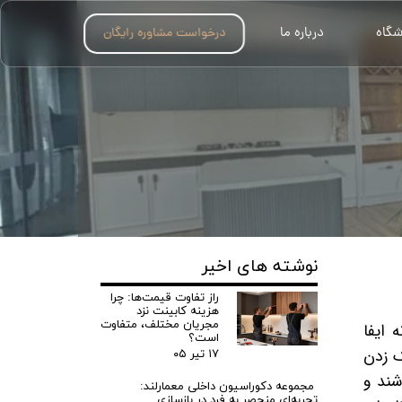
شگاه
درباره ما
درخواست مشاوره رایگان
نوشته های اخیر
راز تفاوت قیمت‌ها: چرا
هزینه کابینت نزد
مجریان مختلف، متفاوت
 ایفا
است؟
ک زدن
۱۷ تیر ۰۵
شند و
مجموعه دکوراسیون داخلی معمارلند:
تجربه‌ای منحصر به فرد در بازسازی