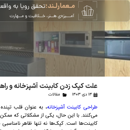
مـعمارلـند؛
تحقق رویا به واقع
​آمـــیزه‌ی هــنر، خــلاقیت و مــهارت
علت کپک زدن کابینت آشپزخانه و راه
۱۴ دی ۱۴۰۳
مقالات
طراحی کابینت‌ آشپزخانه
، به عنوان قلب تپنده 
می‌کنند. با این حال، یکی از مشکلاتی که ممک
کابینت‌ها است. کپک‌ها نه تنها ظاهر نامناسبی ب