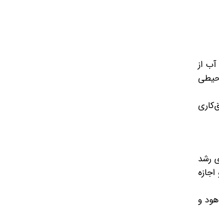
آب از
محیطی
‌کاری
ی رشد
اجازه
هود و