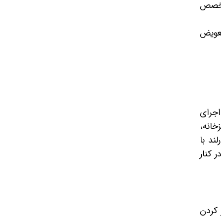
تخصص
تعویض
اجرای
خانه،
ند با
 کنار
 کردن