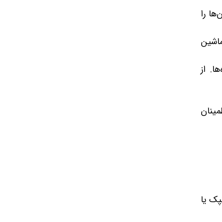
ها را
ماشین
ا. از
مینان
پک یا