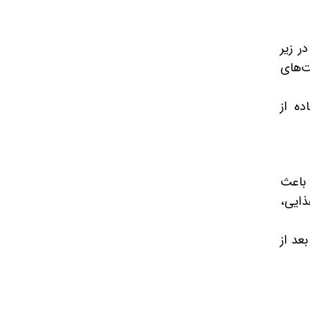
ر زیر
ت‌های
ده از
 باعث
ذایی،
عد از