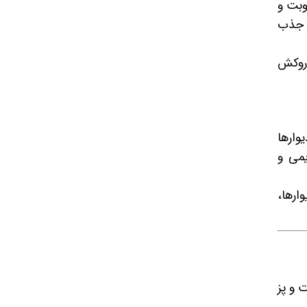
وبت و
ا جذب
خته شده از متریال‌های مقاوم در برابر رطوبت، مانند MDF با روکش
وارها
یمی و
ارها،
 و پز